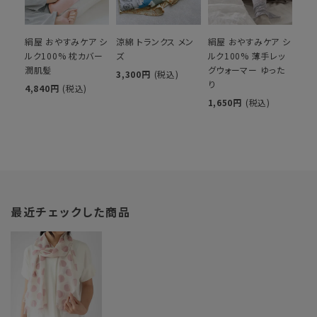
絹屋 おやすみケア シ
涼綿 トランクス メン
絹屋 おやすみケア シ
ルク100% 枕カバー
ズ
ルク100% 薄手レッ
潤肌髪
グウォーマー ゆった
3,300円
(税込)
り
4,840円
(税込)
1,650円
(税込)
最近チェックした商品