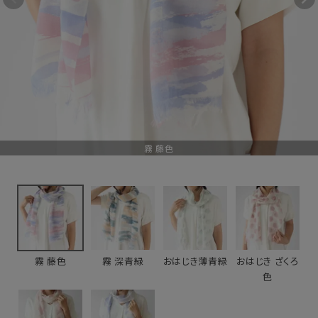
ール
4,400円
(税込)
新着＆再入荷商品
カテゴリーから探す
ギフトを探す
霧 藤色
ブランドから探す
特集
読み物
霧 藤色
霧 深青緑
おはじき薄青緑
おはじき ざくろ
お問い合わせ
色
ログアウト