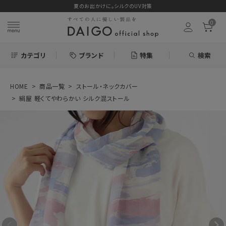
夏のお出かけに。シルクのUV対策
0
カテゴリ
ブランド
特集
検索
HOME
商品一覧
ストール・ネックカバー
search
絹屋 軽くてやわらかい シルク混ストール
ログイン
お気に入り
絹屋 軽くてやわら
かい シルク混スト