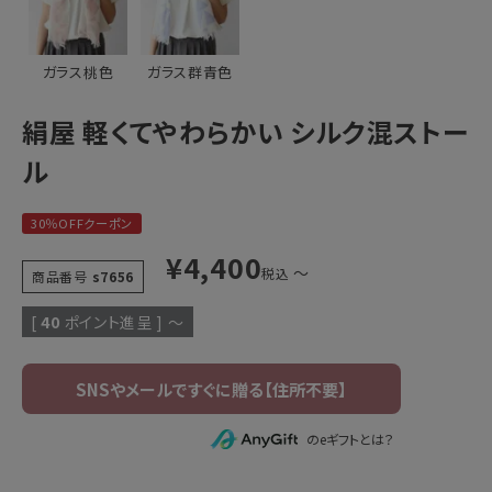
ガラス桃色
ガラス群青色
絹屋 軽くてやわらかい シルク混ストー
ル
30％OFFクーポン
¥
4,400
〜
税込
商品番号
s7656
[
40
ポイント進呈 ]
〜
のeギフトとは？