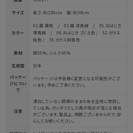
サイズ
長さ：約180cm 幅：約38cm
01.霧 藤色 / 02.霧 深青緑 / 05.おはじき
カラー
薄青緑 / 06.おはじき ざくろ色 / 52.ガラス
桃色 / 76.ガラス群青色
素材
綿55%、シルク45%
生産国
日本
パッケー
パッケージは予告無く変更となる可能性がござ
ジについ
います。予めご了承ください。
て
漂白していない原綿のままの糸を生地に使用し
ている為、ポッポツとした黒の斑点が混じる場合
注意
がございます。製品上、問題ございませんので、安
心してお使いください。