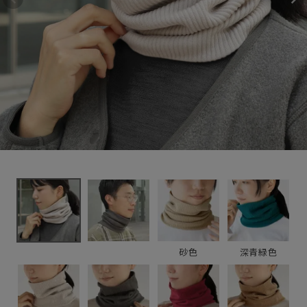
綿ネックウォーマ
2,970円
(税込)
ー
新着＆再入荷商品
カテゴリーから探す
ギフトを探す
ブランドから探す
特集
読み物
砂色
深青緑色
お問い合わせ
ログアウト