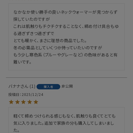
なかなか使い勝手の良いネックウォーマーが見つからず
探していたのですが

これは肌触りもチクチクすることなく、締め付け具合もゆ
る過ぎずきつ過ぎずで

とても暖かく、まさに理想の商品でした。

冬の必需品としていくつか持っていたいのですが

もう少し寒色系（ブルーやグレーなど）の色味があると有
難いです。
バナナ
1
非公開
購入者
投稿日
2025/12/24
軽くて締めつけられる感じもなく、肌触りも良くてとても
気に入りました。追加で家族の分も購入してしまいまし
た。