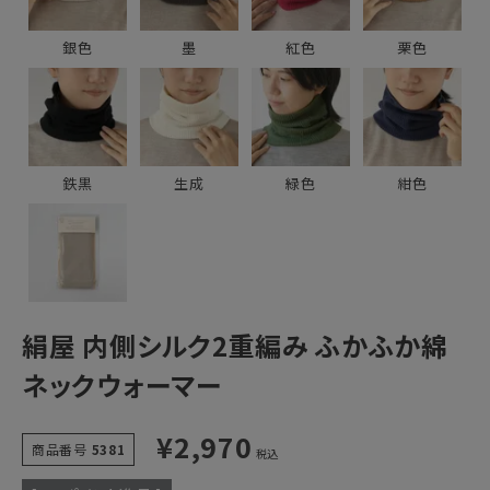
銀色
墨
紅色
栗色
鉄黒
生成
緑色
紺色
絹屋 内側シルク2重編み ふかふか綿
ネックウォーマー
¥
2,970
商品番号
5381
税込