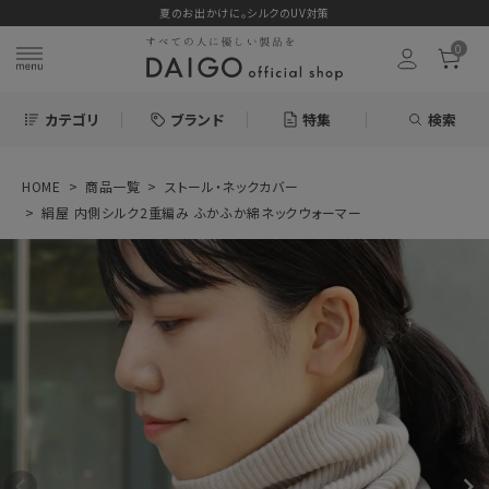
夏のお出かけに。シルクのUV対策
0
カテゴリ
ブランド
特集
検索
HOME
商品一覧
ストール・ネックカバー
search
絹屋 内側シルク2重編み ふかふか綿ネックウォーマー
ログイン
お気に入り
絹屋 内側シルク2
重編み ふかふか