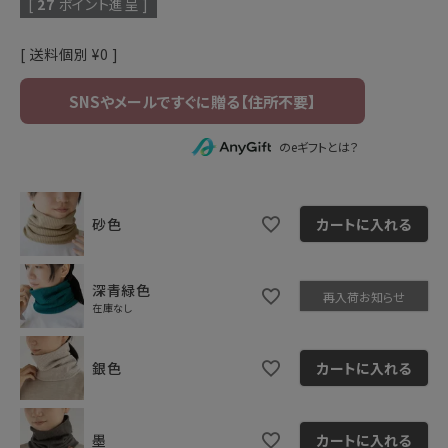
[
27
ポイント進呈 ]
送料個別
¥
0
のeギフトとは？
砂色
カートに入れる
深青緑色
再入荷お知らせ
在庫なし
銀色
カートに入れる
墨
カートに入れる