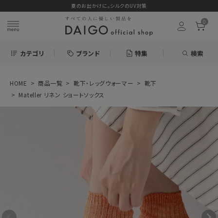
夏のお出かけに。シルクのUV対策
0
カテゴリ
ブランド
特集
検索
HOME
商品一覧
靴下・レッグウォーマー
靴下
search
Mateller リネン ショートソックス
ログイン
お気に入り
Mateller リネン
ショートソックス