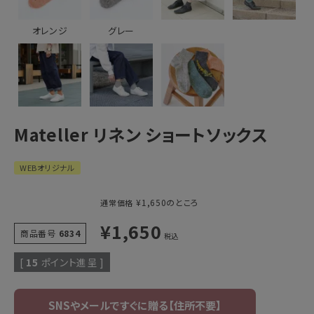
オレンジ
グレー
Mateller リネン ショートソックス
WEBオリジナル
¥
1,650
のところ
通常価格
¥
1,650
商品番号
6834
税込
[
15
ポイント進呈 ]