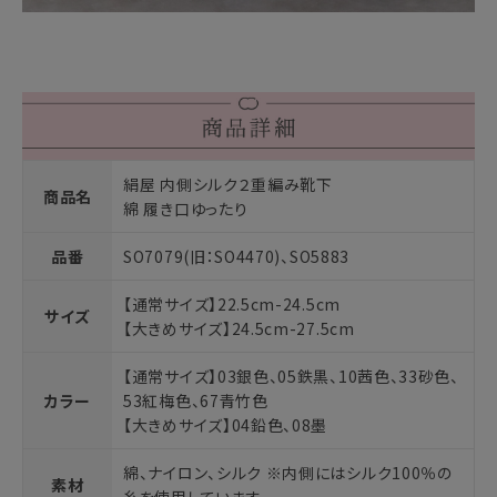
絹屋 内側シルク２重編み靴下
商品名
綿 履き口ゆったり
品番
SO7079(旧：SO4470)、SO5883
【通常サイズ】22.5cm-24.5cm
サイズ
【大きめサイズ】24.5cm-27.5cm
【通常サイズ】03銀色、05鉄黒、10茜色、33砂色、
カラー
53紅梅色、67青竹色
【大きめサイズ】04鉛色、08墨
綿、ナイロン、シルク ※内側にはシルク100％の
素材