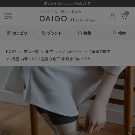
夏のお出かけに。シルクのUV対策
0
カテゴリ
ブランド
特集
検索
HOME
商品一覧
靴下・レッグウォーマー
2重編み靴下
search
絹屋 内側シルク2重編み靴下 綿 履き口ゆったり
ログイン
お気に入り
絹屋 内側シルク2
重編み靴下 綿 履