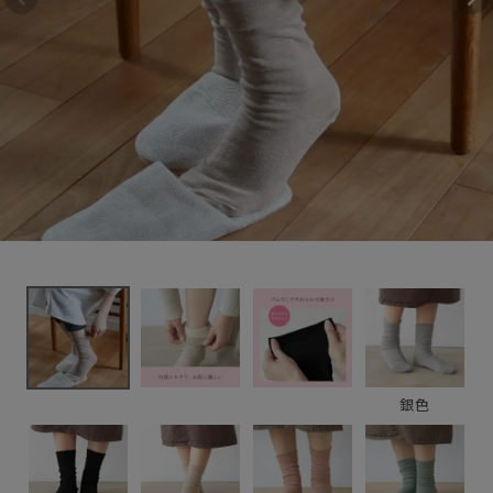
き口ゆったり
1,760円
(税込)
新着＆再入荷商品
カテゴリーから探す
ギフトを探す
ブランドから探す
特集
読み物
銀色
お問い合わせ
ログアウト