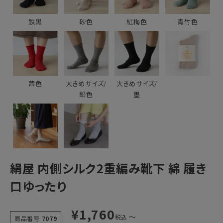
鉄黒
砂色
紅梅色
青竹色
茜色
大きめサイズ/
大きめサイズ/
鉛色
墨
絹屋 内側シルク2重編み靴下 綿 履き
口ゆったり
¥
1,760
〜
税込
商品番号
7079