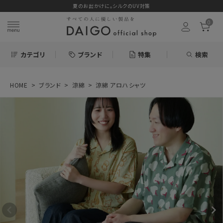
夏のお出かけに。シルクのUV対策
0
カテゴリ
ブランド
特集
検索
HOME
ブランド
涼綿
涼綿 アロハシャツ
search
お気に入り
涼綿 アロハシャツ
7,150円
(税込)