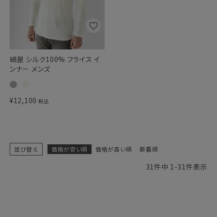
絹屋 シルク100% フライス イ
ンナー メンズ
¥
12,100
税込
並び替え
価格が安い順
価格が高い順
新着順
31
件中
1
-
31
件表示