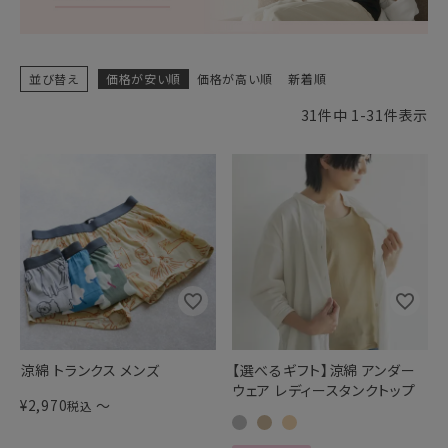
ギフトを探す
ブランドから探す
並び替え
価格が安い順
価格が高い順
新着順
31
件中
1
-
31
件表示
特集
読み物
お問い合わせ
ログアウト
涼綿 トランクス メンズ
【選べるギフト】涼綿 アンダー
ウェア レディースタンクトップ
¥
2,970
〜
税込