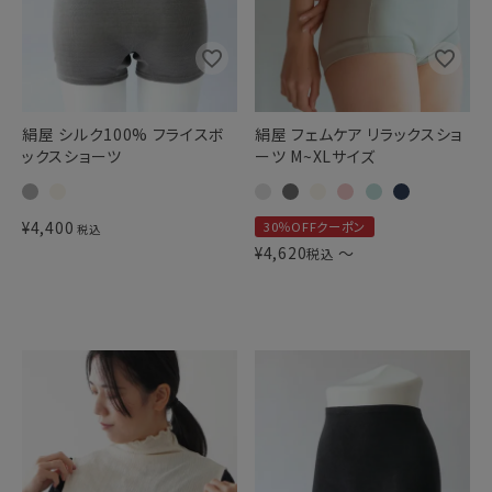
絹屋 シルク100% フライスボ
絹屋 フェムケア リラックスショ
ックスショーツ
ーツ M~XLサイズ
¥
4,400
30％OFFクーポン
税込
¥
4,620
〜
税込