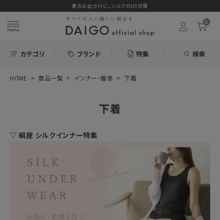
夏のお出かけに。シルクのUV対策
0
カテゴリ
ブランド
特集
検索
HOME
商品一覧
インナー・腹巻
下着
search
下着
ログイン
お気に入り
▽ 絹屋 シルクインナー特集
新着＆再入荷商品
カテゴリーから探す