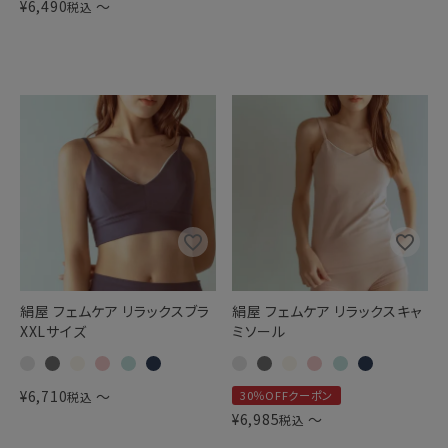
¥
6,490
〜
税込
絹屋 フェムケア リラックスブラ
絹屋 フェムケア リラックスキャ
XXLサイズ
ミソール
¥
6,710
〜
30％OFFクーポン
税込
¥
6,985
〜
税込