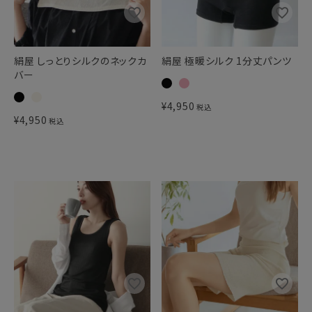
絹屋 しっとりシルクのネックカ
絹屋 極暖シルク 1分丈パンツ
バー
¥
4,950
税込
¥
4,950
税込