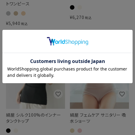
トワンピース
¥
6,270
税込
¥
5,940
税込
絹屋 シルク100%のインナー
絹屋 フェムケア サニタリー 吸
タンクトップ
水ショーツ