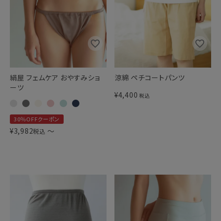
絹屋 フェムケア おやすみショ
涼綿 ペチコートパンツ
ーツ
¥
4,400
税込
30％OFFクーポン
¥
3,982
〜
税込