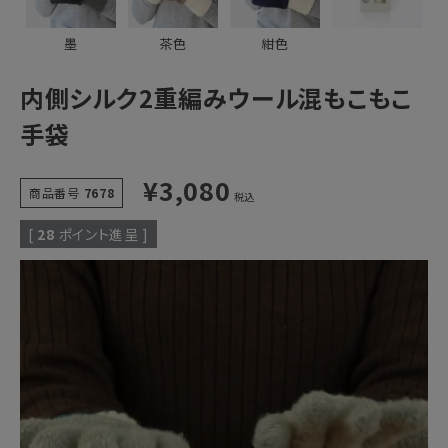
墨
茶色
紺色
内側シルク2重編みウール混もこもこ
手袋
¥
3,080
商品番号
7678
税込
[
28
ポイント進呈 ]