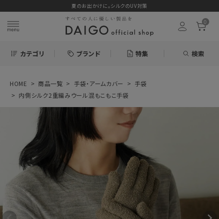
夏のお出かけに。シルクのUV対策
0
カテゴリ
ブランド
特集
検索
HOME
商品一覧
手袋・アームカバー
手袋
search
内側シルク2重編みウール混もこもこ手袋
お気に入り
内側シルク2重編
みウール混もこも