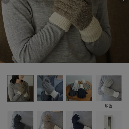
こ手袋
3,080円
(税込)
新着＆再入荷商品
カテゴリーから探す
ギフトを探す
ブランドから探す
特集
読み物
銀色
お問い合わせ
ログアウト