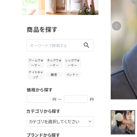
Mateller
シルク イ
ヤーウォー
5,280円
マー
(税込)
商品を探す
新着＆再入荷商品
search
カテゴリーから探す
アームウォ
ネックウォ
レッグウォ
ーマー
ーマー
ーマー
ギフトを探す
ナイトキャ
腹巻
インナー
ップ
ブランドから探す
価格から探す
特集
円 ～
円
カテゴリから探す
読み物
お問い合わせ
ブランドから探す