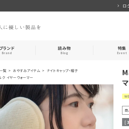
ロ
ブランド
読み物
特集
Brand
Blog
Event
M
一覧
おやすみアイテム
ナイトキャップ・帽子
手袋・アームカバー
インナー
r シルク イヤーウォーマー
マ
おやすみアイテム
ストール
W
メンズ
キッズ
商
食品
[