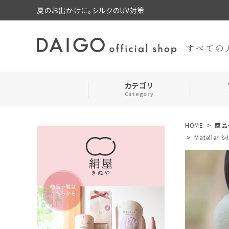
夏のお出かけに。シルクのUV対策
カテゴリ
Category
HOME
商品
search
靴下・レッグウォーマー
Matelle
ログイン
お気に入り
ルームウェア・パジャマ
コスメ・その他