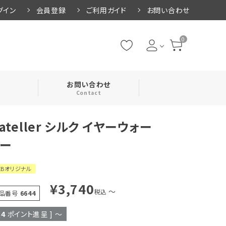
グイン
会員登録
ご利用ガイド
お問い合わせ
0
お問い合わせ
Contact
ateller シルク イヤーウォー
・腹巻
ー
・ネックカバー
EBオリジナル
¥
3,740
〜
税込
品番号
6644
34
ポイント進呈 ]
〜