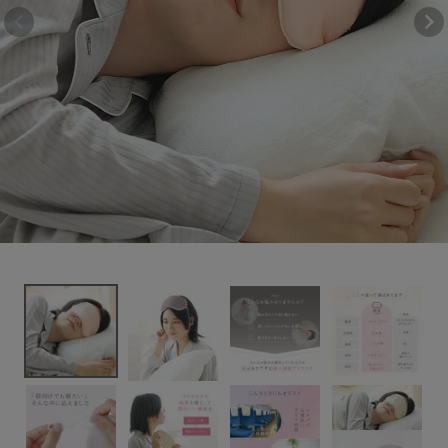
肌に優しいシルク
2,090円
(税込)
100%の安眠アイ
マスク
新着＆再入荷商品
カテゴリーから探す
ギフトを探す
ブランドから探す
特集
読み物
お問い合わせ
ログアウト