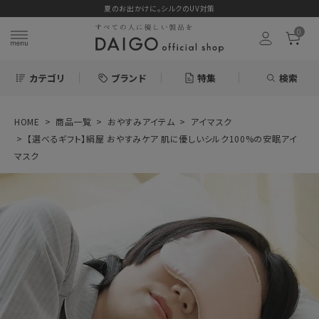
夏のお出かけに。シルクのUV対策
0
カテゴリ
ブランド
特集
検索
HOME
商品一覧
おやすみアイテム
アイマスク
search
【選べるギフト】絹屋 おやすみケア 肌に優しいシルク100%の安眠アイ
マスク
お気に入り
【選べるギフト】絹
屋 おやすみケア