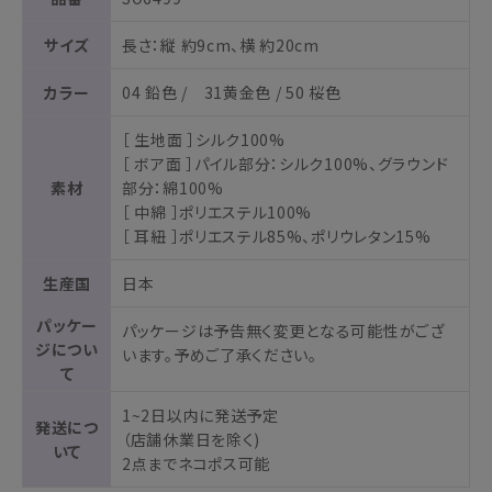
サイズ
長さ：縦 約9cm、横 約20cm
カラー
04 鉛色 / 31黄金色 / 50 桜色
［ 生地面 ］シルク100%
［ ボア面 ］パイル部分：シルク100%、グラウンド
素材
部分：綿100%
［ 中綿 ］ポリエステル100%
［ 耳紐 ］ポリエステル85%、ポリウレタン15%
生産国
日本
パッケー
パッケージは予告無く変更となる可能性がござ
ジについ
います。予めご了承ください。
て
1~2日以内に発送予定
発送につ
（店舗休業日を除く)
いて
2点までネコポス可能