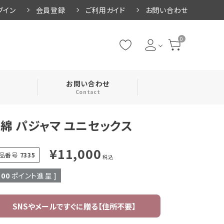
グイン
会員登録
ご利用ガイド
お問い合わせ
0
お問い合わせ
Contact
綿 パジャマ ユニセックス
・腹巻
¥
11,000
品番号
7335
税込
・ネックカバー
100
ポイント進呈 ]