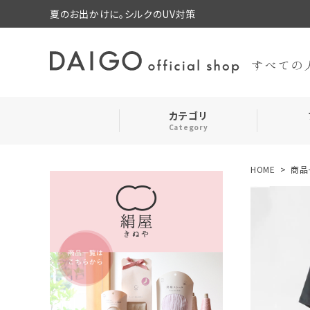
夏のお出かけに。シルクのUV対策
カテゴリ
Category
HOME
商品
search
靴下・レッグウォーマー
ログイン
お気に入り
ルームウェア・パジャマ
コスメ・その他