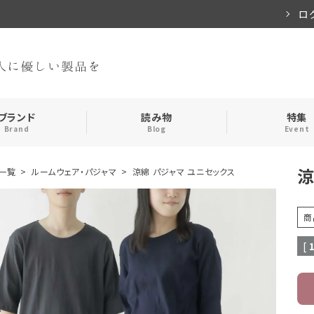
ロ
ブランド
読み物
特集
Brand
Blog
Event
涼
一覧
ルームウェア・パジャマ
涼綿 パジャマ ユニセックス
手袋・アームカバー
インナー
商
おやすみアイテム
ストール
[
メンズ
キッズ
食品