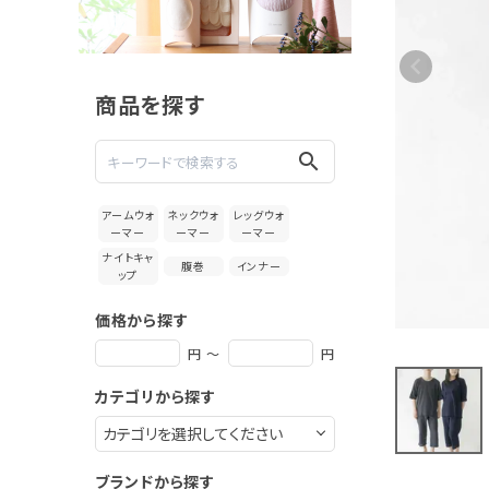
涼綿 パジ
ャマ ユニ
セックス
11,000円
(税込)
商品を探す
新着＆再入荷商品
search
カテゴリーから探す
アームウォ
ネックウォ
レッグウォ
ーマー
ーマー
ーマー
ギフトを探す
ナイトキャ
腹巻
インナー
ップ
ブランドから探す
価格から探す
特集
円 ～
円
カテゴリから探す
読み物
お問い合わせ
ブランドから探す