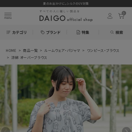
夏のお出かけに。シルクのUV対策
0
カテゴリ
ブランド
特集
検索
HOME
商品一覧
ルームウェア・パジャマ
ワンピース・ブラウス
search
涼綿 オーバーブラウス
ログイン
お気に入り
涼綿 オーバーブ
ラウス