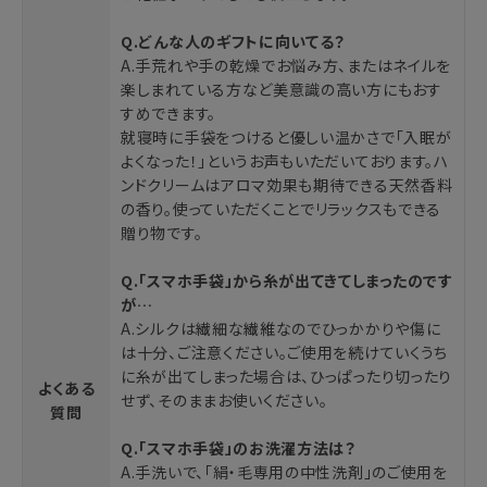
Q.どんな人のギフトに向いてる？
A.手荒れや手の乾燥でお悩み方、またはネイルを
楽しまれている方など美意識の高い方にもおす
すめできます。
就寝時に手袋をつけると優しい温かさで「入眠が
よくなった！」というお声もいただいております。ハ
ンドクリームはアロマ効果も期待できる天然香料
の香り。使っていただくことでリラックスもできる
贈り物です。
Q.「スマホ手袋」から糸が出てきてしまったのです
が…
A.シルクは繊細な繊維なのでひっかかりや傷に
は十分、ご注意ください。ご使用を続けていくうち
に糸が出てしまった場合は、ひっぱったり切ったり
よくある
せず、そのままお使いください。
質問
Q.「スマホ手袋」のお洗濯方法は？
A.手洗いで、「絹・毛専用の中性洗剤」のご使用を