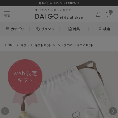
夏のお出かけに。シルクのUV対策
0
カテゴリ
ブランド
特集
検索
HOME
ギフト
ギフトセット
シルクのハンドケアセット
search
ログイン
お気に入り
シルクのハンドケ
アセット