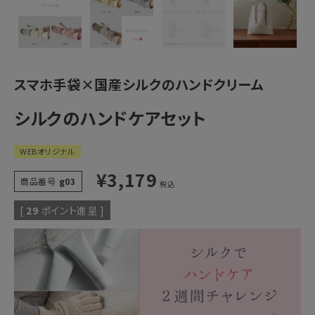
スマホ手袋×国産シルクのハンドクリーム
シルクのハンドケアセット
WEBオリジナル
¥
3,179
商品番号
g03
税込
[
29
ポイント進呈 ]