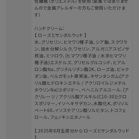
性繊維（ポリエステル）を使用（金属ではありませ
んので金属アレルギーの方もご使用いただけま
す）
ハンドクリーム：
【 ローズとサンダルウッド 】
水、グリセリン、ヒマワリ種子油、シア脂、スクワラ
ン、加水分解シルク、ワセリン、アルガニアスピノサ
核油、ミツロウ、(ヒマワリ種子油 / 水添ヒマワリ
種子油)エステルズ、グリセルグルコシド、ヒアル
ロン酸Na、グリチルリチン酸2K、ローズ油、ビャク
ダン油、ベルガモット果実油、キサンタンガム(アク
リル酸ヒドロキシエチル / アクリロイルジメチル
タウリンNa)コポリマー、ベヘニルアルコール、(ア
クリレーツ / アクリル酸アルキル(C10-30))クロ
スポリマー、イソヘキサデカン、水酸化K、ポリソル
ベート60、イソステアリン酸ソルビタン、トコフェ
ロール、フェノキシエタノール
【 2025年8月生産分から ローズとサンダルウッド
】