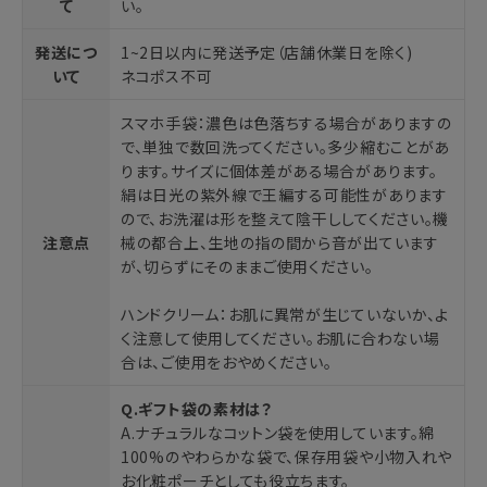
て
い。
発送につ
1~2日以内に発送予定（店舗休業日を除く)
いて
ネコポス不可
スマホ手袋：濃色は色落ちする場合がありますの
で、単独で数回洗ってください。多少縮むことがあ
ります。サイズに個体差がある場合があります。
絹は日光の紫外線で王編する可能性があります
ので、お洗濯は形を整えて陰干ししてください。機
注意点
械の都合上、生地の指の間から音が出ています
が、切らずにそのままご使用ください。
ハンドクリーム：お肌に異常が生じていないか、よ
く注意して使用してください。お肌に合わない場
合は、ご使用をおやめください。
Q.ギフト袋の素材は？
A.ナチュラルなコットン袋を使用しています。綿
100%のやわらかな袋で、保存用袋や小物入れや
お化粧ポーチとしても役立ちます。