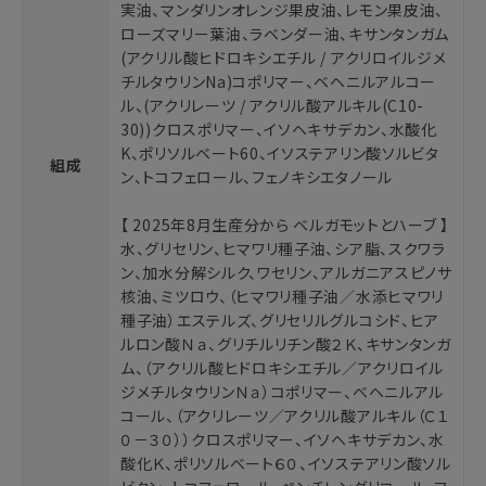
実油、マンダリンオレンジ果皮油、レモン果皮油、
ローズマリー葉油、ラベンダー油、キサンタンガム
(アクリル酸ヒドロキシエチル / アクリロイルジメ
チルタウリンNa)コポリマー、ベヘニルアルコー
ル、(アクリレーツ / アクリル酸アルキル(C10-
30))クロスポリマー、イソヘキサデカン、水酸化
K、ポリソルベート60、イソステアリン酸ソルビタ
組成
ン、トコフェロール、フェノキシエタノール
【 2025年8月生産分から ベルガモットとハーブ 】
水、グリセリン、ヒマワリ種子油、シア脂、スクワラ
ン、加水分解シルク、ワセリン、アルガニアスピノサ
核油、ミツロウ、（ヒマワリ種子油／水添ヒマワリ
種子油）エステルズ、グリセリルグルコシド、ヒア
ルロン酸Ｎａ、グリチルリチン酸２Ｋ、キサンタンガ
ム、（アクリル酸ヒドロキシエチル／アクリロイル
ジメチルタウリンＮａ）コポリマー、ベヘニルアル
コール、（アクリレーツ／アクリル酸アルキル（Ｃ１
０－３０））クロスポリマー、イソヘキサデカン、水
酸化Ｋ、ポリソルベート６０、イソステアリン酸ソル