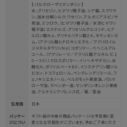
【 パルマローザとマンダリン 】
水、グリセリン、ヒマワリ種子油、シア脂、スクワラ
ン、加水分解シルク、ワセリン、アルガニアスピノサ
核油、ミツロウ、（ヒマワリ種子油／水添ヒマワリ
種子油）エステルズ、グリセリルグルコシド、ヒア
ルロン酸Ｎａ、グリチルリチン酸２Ｋ、キサンタンガ
ム、（アクリル酸ヒドロキシエチル／アクリロイル
ジメチルタウリンＮａ）コポリマー、ベヘニルアル
コール、（アクリレーツ／アクリル酸アルキル（Ｃ１
０－３０））クロスポリマー、イソヘキサデカン、水
酸化Ｋ、ポリソルベート６０、イソステアリン酸ソル
ビタン、トコフェロール、ペンチレングリコール、フ
ェノキシエタノール、ベルガモット果皮油、パルマ
ローザ油、ラベンダー油、マンダリンオレンジ果皮
油、アルテミシアパレンス花／葉／茎油
生産国
日本
パッケー
ギフト袋の中身の商品パッケージは予告無く変
ジについ
更となる可能性がございます。予めご了承くださ