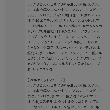
水、グリセリン、ヒマワリ種子油、シア脂、スクワラ
ン、加水分解シルク、ワセリン、アルガニアスピノサ
核油、ミツロウ、（ヒマワリ種子油／水添ヒマワリ
種子油）エステルズ、グリセリルグルコシド、ヒア
ルロン酸Ｎａ、グリチルリチン酸２Ｋ、キサンタンガ
ム、（アクリル酸ヒドロキシエチル／アクリロイル
ジメチルタウリンＮａ）コポリマー、ベヘニルアル
コール、（アクリレーツ／アクリル酸アルキル（Ｃ１
０－３０））クロスポリマー、イソヘキサデカン、水
酸化Ｋ、ポリソルベート６０、イソステアリン酸ソル
ビタン、トコフェロール、ペンチレングリコール、フ
ェノキシエタノール、ベルガモット果皮油、ローズ
油、ビャクダン油
【 ベルガモットとハーブ 】
水、グリセリン、ヒマワリ種子油、シア脂、スクワラ
ン、加水分解シルク、ワセリン、アルガニアスピノサ
核油、ミツロウ、(ヒマワリ種子油 / 水添ヒマワリ
種子油)エステルズ、グリセルグルコシド、ヒアル
ロン酸Na、グリチルリチン酸2K、ベルガモット果