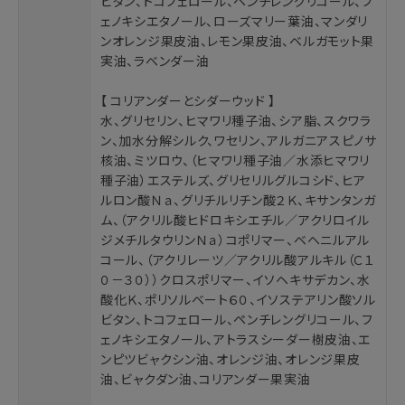
ビタン、トコフェロール、ペンチレングリコール、フ
ェノキシエタノール、ローズマリー葉油、マンダリ
ンオレンジ果皮油、レモン果皮油、ベルガモット果
実油、ラベンダー油
【 コリアンダーとシダーウッド 】
水、グリセリン、ヒマワリ種子油、シア脂、スクワラ
ン、加水分解シルク、ワセリン、アルガニアスピノサ
核油、ミツロウ、（ヒマワリ種子油／水添ヒマワリ
種子油）エステルズ、グリセリルグルコシド、ヒア
ルロン酸Ｎａ、グリチルリチン酸２Ｋ、キサンタンガ
ム、（アクリル酸ヒドロキシエチル／アクリロイル
ジメチルタウリンＮａ）コポリマー、ベヘニルアル
コール、（アクリレーツ／アクリル酸アルキル（Ｃ１
０－３０））クロスポリマー、イソヘキサデカン、水
酸化Ｋ、ポリソルベート６０、イソステアリン酸ソル
ビタン、トコフェロール、ペンチレングリコール、フ
ェノキシエタノール、アトラスシーダー樹皮油、エ
ンピツビャクシン油、オレンジ油、オレンジ果皮
油、ビャクダン油、コリアンダー果実油