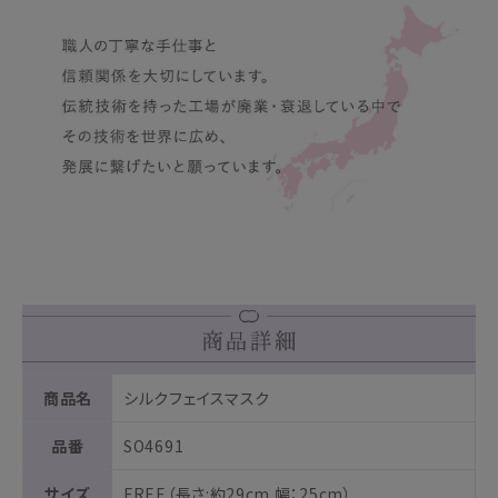
商品名
シルクフェイスマスク
品番
SO4691
サイズ
FREE（長さ:約29cm 幅：25cm）