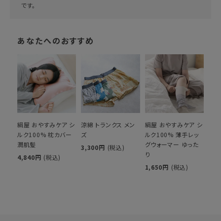
です。
あなたへのおすすめ
絹屋 おやすみケア シ
涼綿 トランクス メン
絹屋 おやすみケア シ
ルク100% 枕カバー
ズ
ルク100% 薄手レッ
潤肌髪
グウォーマー ゆった
3,300円
(税込)
り
4,840円
(税込)
1,650円
(税込)