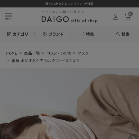
夏のお出かけに。シルクのUV対策
0
カテゴリ
ブランド
特集
検索
HOME
商品一覧
コスメ・その他
マスク
search
絹屋 おやすみケア シルクフェイスマスク
ログイン
お気に入り
絹屋 おやすみケ
ア シルクフェイス