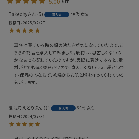
5.00
6
Takechy
5
40代
女性
購入者
投稿日
2025/02/27
真冬は寝ている時の顔の冷たさが気になっていたので、こ
ちらの商品を購入してみました。最初は、息苦しくないの
かなあと心配していたのですが、実際に着けてみると、素
材がとても薄く柔らかいので、息苦しくないうえ、暖かいで
す。保温のみならず、乾燥からお肌と喉を守ってくれている
気がします。
夏も冷えとり
1
50代
女性
購入者
投稿日
2024/07/31
息がしやすく柔らかく朝まで外れません。
