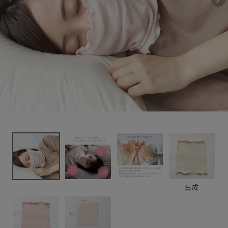
マスク
3,630円
(税込)
新着＆再入荷商品
カテゴリーから探す
ギフトを探す
ブランドから探す
特集
読み物
生成
お問い合わせ
ログアウト