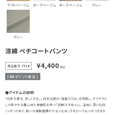
ライトベージュ
ダークベージュ
ダークベージュ
グレー
グレー
涼綿 ペチコートパンツ
¥
4,400
商品番号
7714
税込
[
40
ポイント進呈 ]
●アイテムの説明
「日本の夏を、涼しくする。」 日本伝統の「高島ちぢみ」を改良し、サラサラと
した爽やかな着心地と伸縮性を持つ「涼綿(すずめん)」。 生地に深い凸凹
（シボ）があり、肌への接触面積が少ないため、汗をかいてもベタつきませ