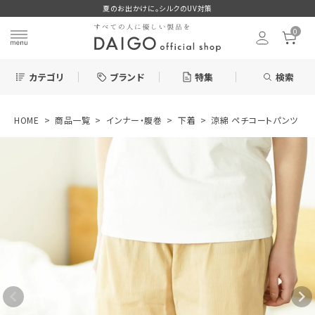
夏のお出かけに。シルクのUV対策
0
カテゴリ
ブランド
特集
検索
HOME
商品一覧
インナー・腹巻
下着
涼綿 ペチコートパンツ
search
ログイン
お気に入り
涼綿 ペチコート
パンツ