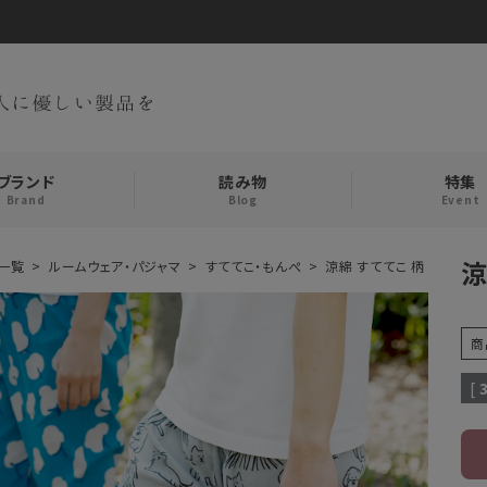
ブランド
読み物
特集
Brand
Blog
Event
涼
一覧
ルームウェア・パジャマ
すててこ・もんぺ
涼綿 すててこ 柄
手袋・アームカバー
インナー
商
おやすみアイテム
ストール
[
メンズ
キッズ
食品