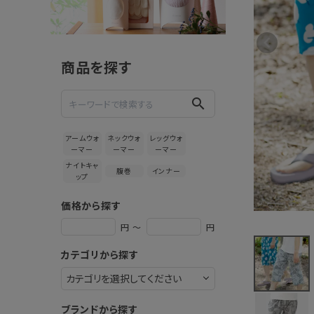
涼綿 すて
てこ 柄
5,280円
(税込)
商品を探す
新着＆再入荷商品
search
カテゴリーから探す
アームウォ
ネックウォ
レッグウォ
ーマー
ーマー
ーマー
ギフトを探す
ナイトキャ
腹巻
インナー
ップ
ブランドから探す
価格から探す
特集
円 ～
円
カテゴリから探す
読み物
お問い合わせ
ブランドから探す