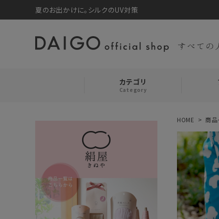
夏のお出かけに。シルクのUV対策
カテゴリ
Category
HOME
商品
search
靴下・レッグウォーマー
お気に入り
ルームウェア・パジャマ
コスメ・その他