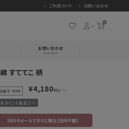
ご利用ガイド
お問い合わせ
0
お問い合わせ
Contact
綿 すててこ 柄
・腹巻
¥
4,180
〜
税込
品番号
7330
・ネックカバー
38
ポイント進呈 ]
〜