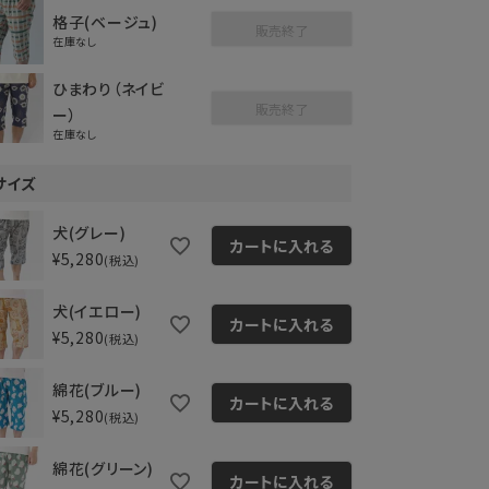
格子(ベージュ)
販売終了
在庫なし
ひまわり（ネイビ
販売終了
ー）
在庫なし
サイズ
犬(グレー)
カートに入れる
¥
5,280
税込
犬(イエロー)
カートに入れる
¥
5,280
税込
綿花(ブルー)
カートに入れる
¥
5,280
税込
綿花(グリーン)
カートに入れる