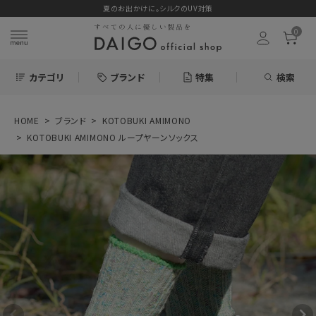
夏のお出かけに。シルクのUV対策
0
カテゴリ
ブランド
特集
検索
HOME
ブランド
KOTOBUKI AMIMONO
search
KOTOBUKI AMIMONO ループヤーンソックス
ログイン
お気に入り
KOTOBUKI
AMIMONO ルー