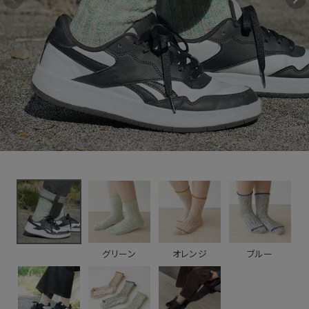
プヤーンソックス
2,200円
(税込)
新着＆再入荷商品
カテゴリーから探す
ギフトを探す
ブランドから探す
特集
読み物
グリーン
オレンジ
ブルー
お問い合わせ
ログアウト