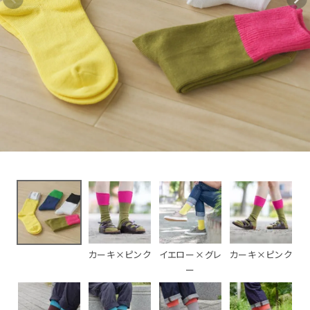
ーリブソックス
1,320円
(税込)
新着＆再入荷商品
カテゴリーから探す
ギフトを探す
ブランドから探す
特集
読み物
カーキ×ピンク
イエロー×グレ
カーキ×ピンク
お問い合わせ
ー
ログアウト