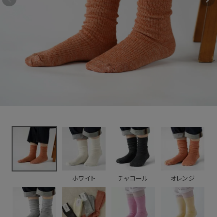
ンウールソックス
1,815円
(税込)
大人サイズ
新着＆再入荷商品
カテゴリーから探す
ギフトを探す
ブランドから探す
特集
読み物
ホワイト
チャコール
オレンジ
お問い合わせ
ログアウト