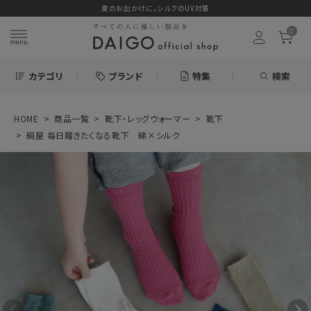
夏のお出かけに。シルクのUV対策
0
カテゴリ
ブランド
特集
検索
HOME
商品一覧
靴下・レッグウォーマー
靴下
search
絹屋 毎日履きたくなる靴下 綿×シルク
ログイン
お気に入り
絹屋 毎日履きた
くなる靴下 綿×