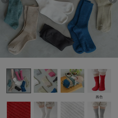
シルク
1,540円
(税込)
新着＆再入荷商品
カテゴリーから探す
ギフトを探す
ブランドから探す
特集
読み物
茜色
お問い合わせ
ログアウト