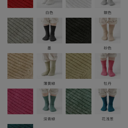
白色
銀色
墨
砂色
薄黄緑
牡丹
深青緑
花浅葱