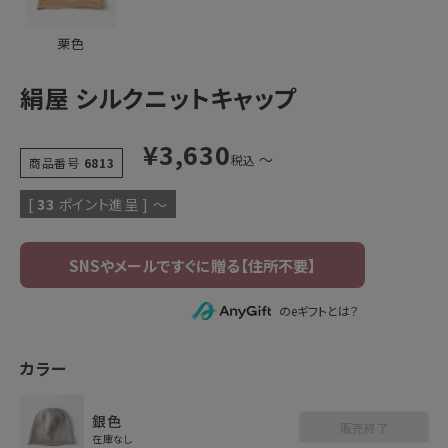
栗色
絹屋 シルクニットキャップ
¥
3,630
〜
税込
商品番号
6813
[
33
ポイント進呈 ]
〜
のeギフトとは？
カラー
銀色
販売終了
在庫なし