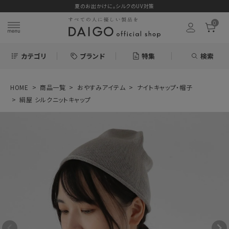
夏のお出かけに。シルクのUV対策
0
カテゴリ
ブランド
特集
検索
HOME
商品一覧
おやすみアイテム
ナイトキャップ・帽子
search
絹屋 シルクニットキャップ
ログイン
お気に入り
絹屋 シルクニット
キャップ