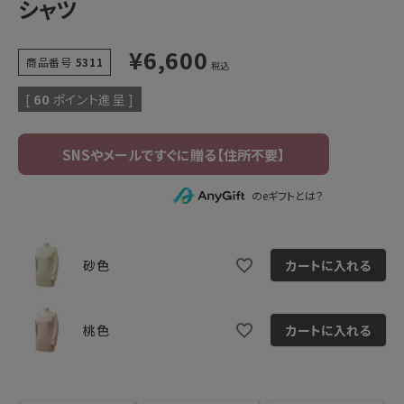
シャツ
¥
6,600
商品番号
5311
税込
[
60
ポイント進呈 ]
のeギフトとは？
砂色
カートに入れる
桃色
カートに入れる