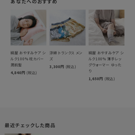
あなたへのおすすめ
絹屋 おやすみケア シ
涼綿 トランクス メン
絹屋 おやすみケア シ
ルク100% 枕カバー
ズ
ルク100% 薄手レッ
潤肌髪
グウォーマー ゆった
3,300円
(税込)
り
4,840円
(税込)
1,650円
(税込)
最近チェックした商品