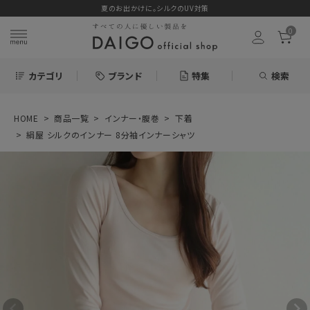
夏のお出かけに。シルクのUV対策
0
カテゴリ
ブランド
特集
検索
HOME
商品一覧
インナー・腹巻
下着
search
絹屋 シルクのインナー 8分袖インナーシャツ
ログイン
お気に入り
絹屋 シルクのイン
ナー 8分袖インナ