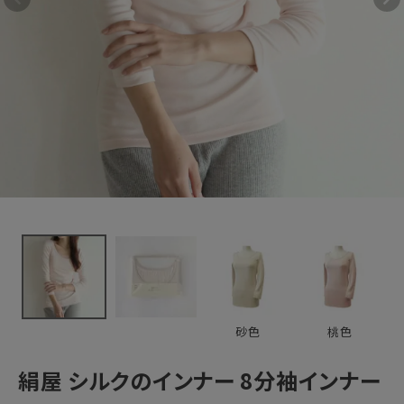
ーシャツ
6,600円
(税込)
新着＆再入荷商品
カテゴリーから探す
ギフトを探す
ブランドから探す
特集
読み物
砂色
桃色
お問い合わせ
絹屋 シルクのインナー 8分袖インナー
ログアウト