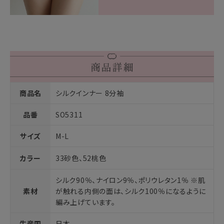
商品名
シルクインナー 8分袖
品番
SO5311
サイズ
M-L
カラー
33砂色、52桃色
シルク90％、ナイロン9％、ポリウレタン1％ ※肌
素材
が触れる内側の面は、シルク100％になるように
編み上げています。
生産国
日本