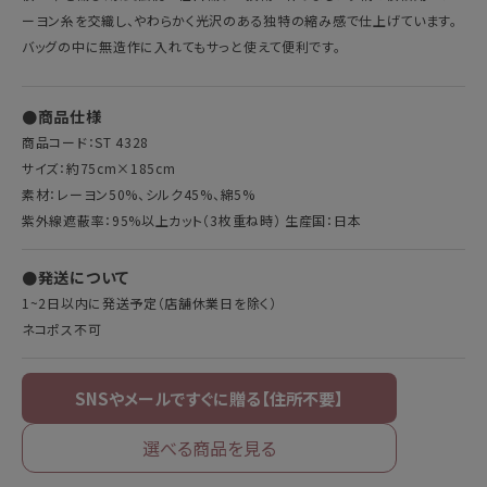
ーヨン糸を交織し、やわらかく光沢のある独特の縮み感で仕上げています。
バッグの中に無造作に入れてもサっと使えて便利です。
●商品仕様
商品コード：ST 4328
サイズ：約75cm×185cm
素材：レーヨン50%、シルク45%、綿5%
紫外線遮蔽率：95%以上カット（3枚重ね時） 生産国：日本
●発送について
1~2日以内に発送予定（店舗休業日を除く）
ネコポス不可
選べる商品を見る