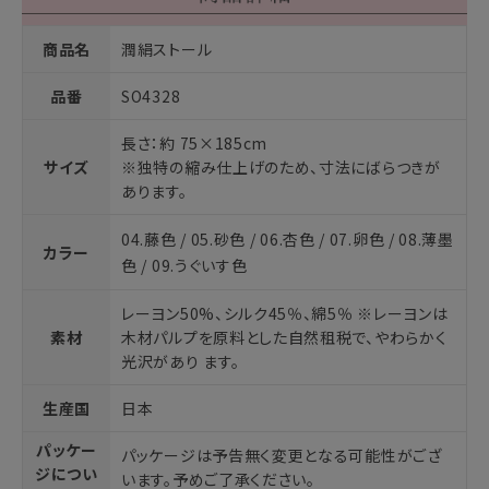
商品名
潤絹ストール
品番
SO4328
長さ：約 75×185cm
サイズ
※独特の縮み仕上げのため、寸法にばらつきが
あります。
04.藤色 / 05.砂色 / 06.杏色 / 07.卵色 / 08.薄墨
カラー
色 / 09.うぐいす色
レーヨン50%、シルク45％、綿5％ ※レーヨンは
素材
木材パルプを原料とした自然租税で、やわらかく
光沢があり ます。
生産国
日本
パッケー
パッケージは予告無く変更となる可能性がござ
ジについ
います。予めご了承ください。