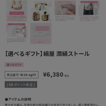
【選べるギフト】絹屋 潤絹ストール
選べるギフト
¥
6,380
商品番号
4328-egift
税込
[
58
ポイント進呈 ]
●アイテムの説明
襖の布を織る、奈良伝統の粗目織りの技術で作りました。 絹と襖紙用のレ