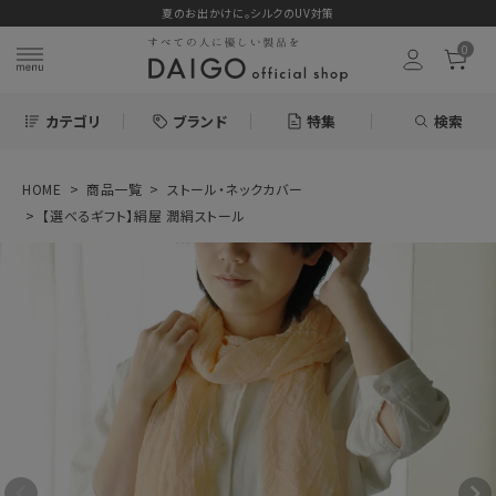
夏のお出かけに。シルクのUV対策
0
カテゴリ
ブランド
特集
検索
HOME
商品一覧
ストール・ネックカバー
search
【選べるギフト】絹屋 潤絹ストール
ログイン
お気に入り
【選べるギフト】絹
屋 潤絹ストール