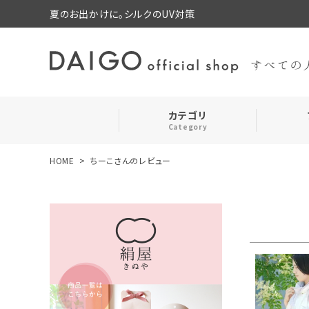
夏のお出かけに。シルクのUV対策
カテゴリ
Category
HOME
ちーこさんのレビュー
search
靴下・レッグウォーマー
ログイン
お気に入り
ルームウェア・パジャマ
コスメ・その他