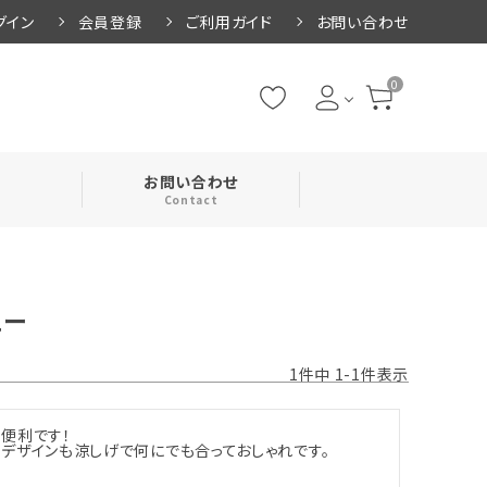
グイン
会員登録
ご利用ガイド
お問い合わせ
0
お問い合わせ
Contact
・腹巻
ュー
・ネックカバー
1
件中
1
-
1
件表示
便利です！

デザインも涼しげで何にでも合っておしゃれです。