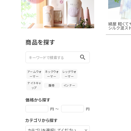
新着＆再入荷商品
カテゴリーから探す
絹屋 軽くて
シルク混ス
ギフトを探す
商品を探す
ブランドから探す
search
特集
アームウォ
ネックウォ
レッグウォ
読み物
ーマー
ーマー
ーマー
ナイトキャ
腹巻
インナー
ップ
お問い合わせ
価格から探す
ログアウト
円 ～
円
カテゴリから探す