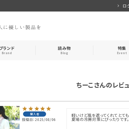
ロ
ブランド
読み物
特集
Brand
Blog
Event
手袋・アームカバー
インナー
ちーこさんのレビ
おやすみアイテム
ストール
メンズ
キッズ
購入者
軽いけど風を遮ってくれてとても
夏場の冷房対策にぴったりです。
投稿日
2025/08/06
食品