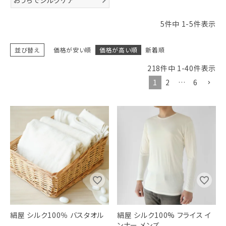
5
件中
1
-
5
件表示
並び替え
価格が安い順
価格が高い順
新着順
218
件中
1
-
40
件表示
1
2
…
6
絹屋 シルク100％ バスタオル
絹屋 シルク100% フライス イ
ンナー メンズ