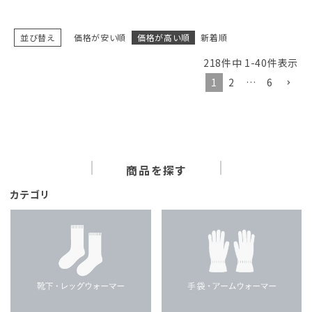
並び替え
価格が安い順
価格が高い順
新着順
218
件中
1
-
40
件表示
1
2
…
6
商品を探す
カテゴリ