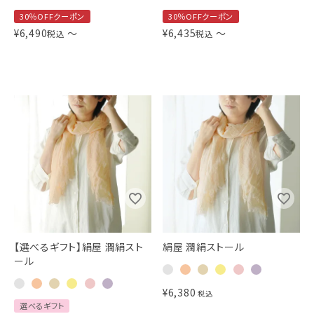
30％OFFクーポン
30％OFFクーポン
¥
6,490
〜
¥
6,435
〜
税込
税込
【選べるギフト】絹屋 潤絹スト
絹屋 潤絹ストール
ール
¥
6,380
税込
選べるギフト