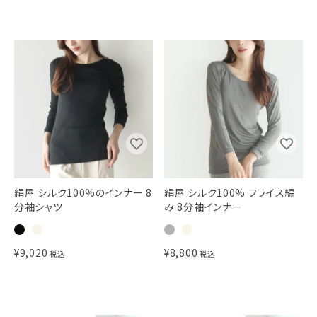
絹屋 シルク100%のインナー 8
絹屋 シルク100% フライス編
分袖シャツ
み 8分袖インナー
¥
9,020
¥
8,800
税込
税込