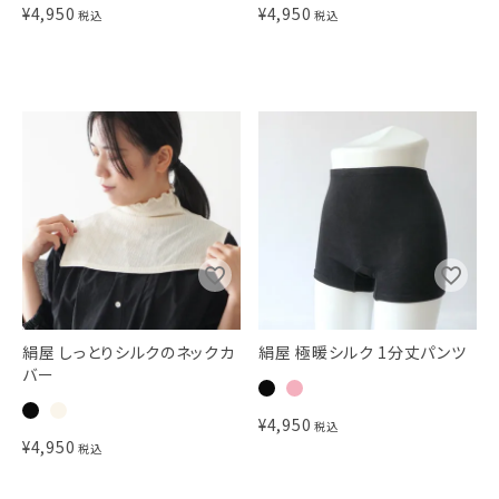
¥
4,950
¥
4,950
税込
税込
絹屋 しっとりシルクのネックカ
絹屋 極暖シルク 1分丈パンツ
バー
¥
4,950
税込
¥
4,950
税込