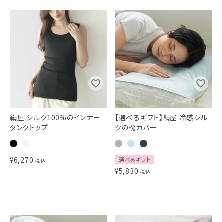
絹屋 シルク100%のインナー
【選べるギフト】絹屋 冷感シル
タンクトップ
クの枕カバー
¥
6,270
選べるギフト
税込
¥
5,830
税込