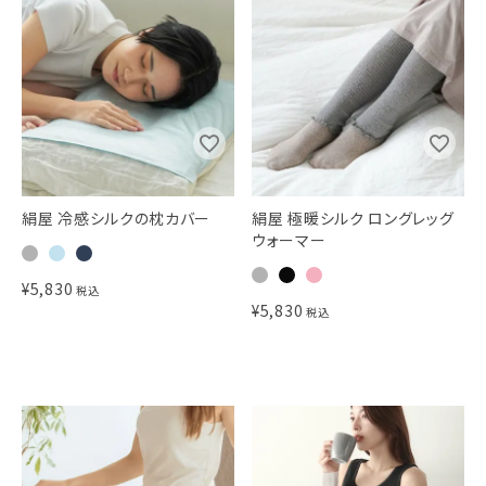
絹屋 冷感シルクの枕カバー
絹屋 極暖シルク ロングレッグ
ウォーマー
¥
5,830
税込
¥
5,830
税込