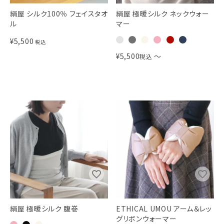
絹屋 シルク100％ フェイスタオ
絹屋 極暖シルク ネックウォー
ル
マー
¥
5,500
税込
¥
5,500
〜
税込
絹屋 極暖シルク 腹巻
ETHICAL UMOU アーム＆レッ
グリボンウォーマー