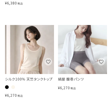
¥
6,380
税込
シルク100％ 天竺タンクトップ
絹屋 腹巻パンツ
¥
6,270
税込
¥
6,270
税込