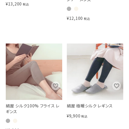
¥
13,200
税込
¥
12,100
税込
絹屋 シルク100% フライス レ
絹屋 極暖シルク レギンス
ギンス
¥
9,900
税込