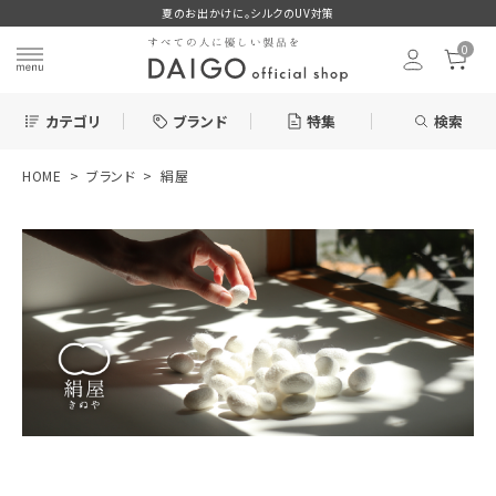
夏のお出かけに。シルクのUV対策
0
カテゴリ
ブランド
特集
検索
HOME
ブランド
絹屋
search
ログイン
お気に入り
新着＆再入荷商品
カテゴリーから探す