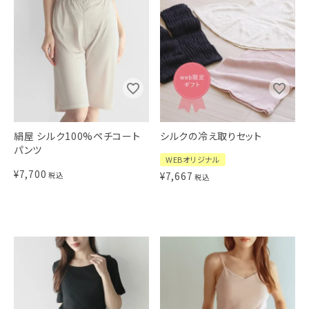
絹屋 シルク100%ペチコート
シルクの冷え取りセット
パンツ
WEBオリジナル
¥
7,700
¥
7,667
税込
税込