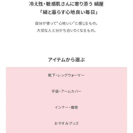
冷え性・敏感肌さんに寄り添う 絹屋
ギフトを探す
「絹と暮らす心地良い毎日」
ブランドから探す
自分が使って“心地いい”と感じるもの。
大切な人と分かち合いたくなるもの。
特集
読み物
アイテムから選ぶ
お問い合わせ
靴下・レッグウォーマー
ログアウト
手袋・アームカバー
インナー・腹巻
おやすみグッズ