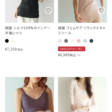
絹屋 シルク100%のインナー
絹屋 フェムケア リラックスキャ
半袖シャツ
ミソール
¥
7,150
30％OFFクーポン
税込
¥
6,985
〜
税込