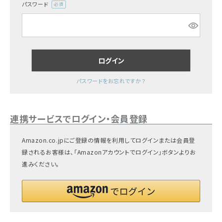
パスワード
(必
ギフトを探す
須)
ブランドから探す
ログイン
特集
パスワードをお忘れですか？
読み物
お問い合わせ
連携サービスでログイン・会員登録
ログアウト
Amazon.co.jpにご登録の情報を利用してログインまたは会員登
録されるお客様は、「Amazonアカウントでログイン」ボタンよりお
進みください。