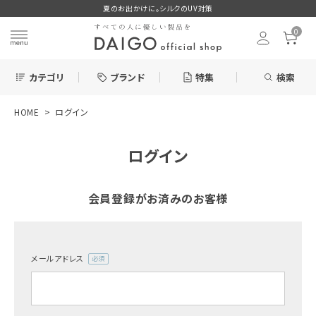
夏のお出かけに。シルクのUV対策
0
カテゴリ
ブランド
特集
検索
HOME
ログイン
search
ログイン
お気に入り
会員登録がお済みのお客様
メールアドレス
新着＆再入荷商品
(必
須)
カテゴリーから探す