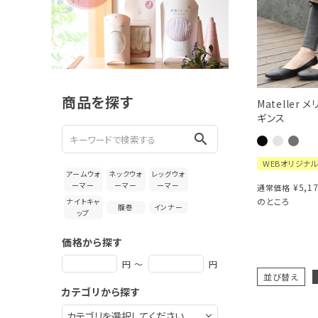
新着＆再入荷商品
カテゴリーから探す
ギフトを探す
商品を探す
Mateller 
ブランドから探す
ギンス
search
特集
WEBオリジナ
アームウォ
ネックウォ
レッグウォ
読み物
ーマー
ーマー
ーマー
¥
5,1
通常価格
のところ
ナイトキャ
腹巻
インナー
ップ
お問い合わせ
価格から探す
ログアウト
円 ～
円
並び替え
カテゴリから探す