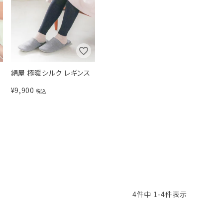
絹屋 極暖シルク レギンス
¥
9,900
税込
4
件中
1
-
4
件表示