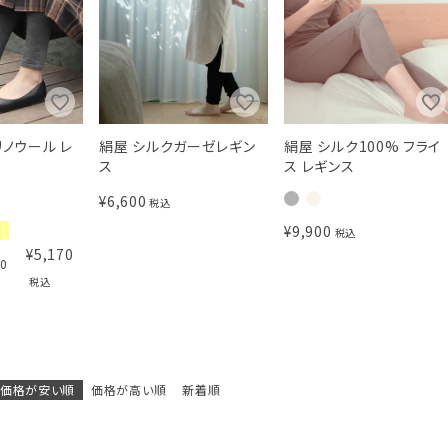
メリノウール レ
絹屋 シルクガーゼレギン
絹屋 シルク100% フライ
ス
ス レギンス
¥
6,600
税込
¥
9,900
ル
税込
¥
5,170
70
税込
価格が安い順
価格が高い順
新着順