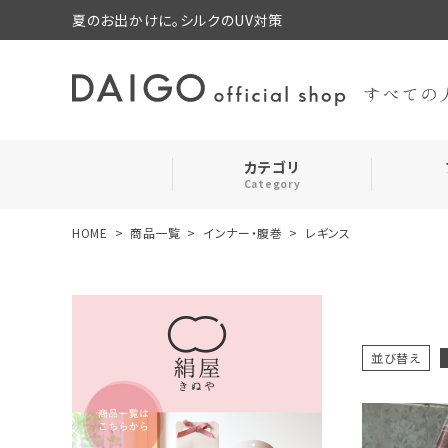
夏のお出かけに。シルクのUV対策
カテゴリ
Category
HOME
商品一覧
インナー・腹巻
レギンス
search
靴下・レッグウォーマー
ログイン
お気に入り
ルームウェア・パジャマ
並び替え
コスメ・その他