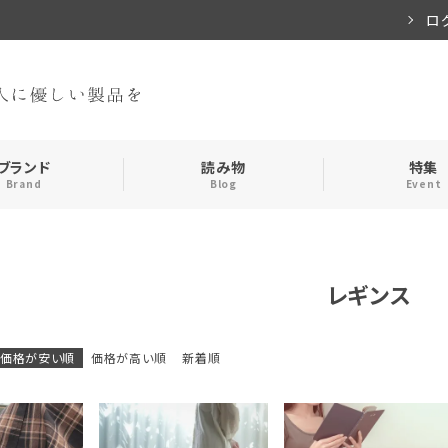
ロ
ブランド
読み物
特集
Brand
Blog
Event
手袋・アームカバー
インナー
レギンス
おやすみアイテム
ストール
価格が安い順
価格が高い順
新着順
メンズ
キッズ
食品