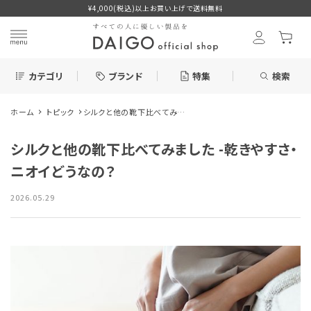
¥4,000(税込)以上お買い上げで送料無料
カテゴリ
ブランド
特集
検索
ホーム
トピック
シルクと他の靴下比べてみま
search
した -乾きやすさ・ニオイどう
なの？
シルクと他の靴下比べてみました -乾きやすさ・
新着＆再入荷商品
ニオイどうなの？
2026.05.29
カテゴリーから探す
ブランドから探す
ブログ
特集