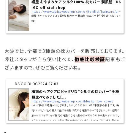
絹屋 おやすみケア シルク100% 枕カバー 潤肌髪 | DA
IGO official shop
https://www.daigowebshop.com/c/itemlist/haircare/pillowcare_/5525
絹屋 おやすみケア シルク100% 枕カバー 潤肌髪 枕カバー DAIGO official sh
op
大醐では、全部で3種類の枕カバーを販売しております。
弊社スタッフが自ら使い比べた、
徹底比較検証
記事もご
ざいますので、ぜひご覧くださいね。
DAIGO BLOG
2024.07.03
梅雨のヘアケアにピッタリな"シルクの枕カバー"全種
類比べてみました【...
https://www.daigowebshop.com/blog/pillow_cover/
ついに梅雨の時期がはじまりましたね。こんにちは、WEB事業部の杉本です。 梅
雨といえば…私の最大の敵である髪が広がる時期がやってきました。ふと疑問に
思ったのですが、なぜ梅雨の時期になると髪の広がりやうねりが出やすいのでし
ょうか？要因の１つとして髪が湿気を吸収してしまうことがあげられます。髪の水
分は「吸収しやすい」髪質と「吸収しにくい」髪質に分けられるのだそうです。水を
「吸収しやすい」髪質の方が湿気の影響を受けやすく雨の日は髪がうねったり、広