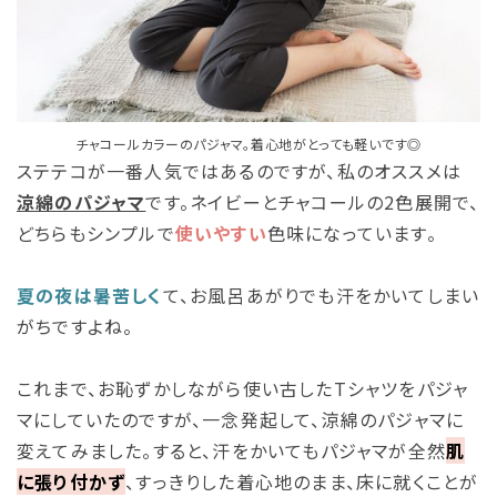
チャコールカラーのパジャマ。着心地がとっても軽いです◎
ステテコが一番人気ではあるのですが、私のオススメは
涼綿のパジャマ
です。ネイビーとチャコールの2色展開で、
どちらもシンプルで
使いやすい
色味になっています。
夏の夜は暑苦しく
て、お風呂あがりでも汗をかいてしまい
がちですよね。
これまで、お恥ずかしながら使い古したTシャツをパジャ
マにしていたのですが、一念発起して、涼綿のパジャマに
変えてみました。すると、汗をかいてもパジャマが全然
肌
に張り付かず
、すっきりした着心地のまま、床に就くことが