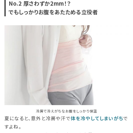
No.2 厚さわずか2mm！？
がりやすくなるのですね。また、ヘアアイロンなどの熱や...
でもしっかりお腹をあたためる立役者
冷房で冷えがちなお腹をしっかり保温
夏になると、意外と冷房や汗で
体を冷やしてしまいがち
で
すよね。