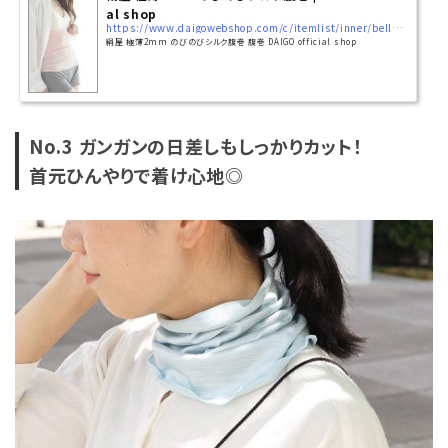
al shop
https://www.daigowebshop.com/c/itemlist/inner/bellyband_/4590
絹屋 極薄2mm のびのびシルク腹巻 腹巻 DAIGO official shop
No.3 ガンガンの日差しもしっかりカット！
首元ひんやりで着け心地◎