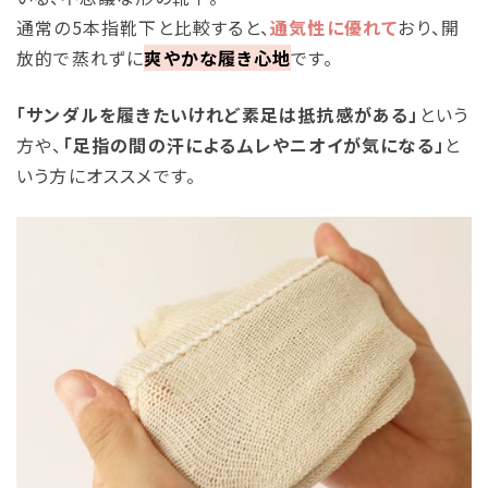
通常の5本指靴下と比較すると、
通気性に優れて
おり、開
放的で蒸れずに
爽やかな履き心地
です。
「サンダルを履きたいけれど素足は抵抗感がある」
という
方や、
「足指の間の汗によるムレやニオイが気になる」
と
いう方にオススメです。