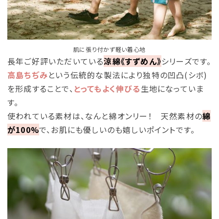
肌に張り付かず軽い着心地
長年ご好評いただいている
涼綿《すずめん》
シリーズです。
高島ちぢみ
という伝統的な製法により独特の凹凸(シボ)
を形成することで、
とってもよく伸びる
生地になっていま
す。
使われている素材は、なんと綿オンリー！ 天然素材の
綿
が100%
で、お肌にも優しいのも嬉しいポイントです。