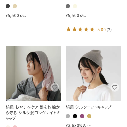
¥
5,500
¥
5,500
税込
税込
5.00
（
2
）
絹屋 おやすみケア 髪を乾燥か
絹屋 シルクニットキャップ
ら守る シルク混ロングナイトキ
ャップ
¥
3,630
〜
税込