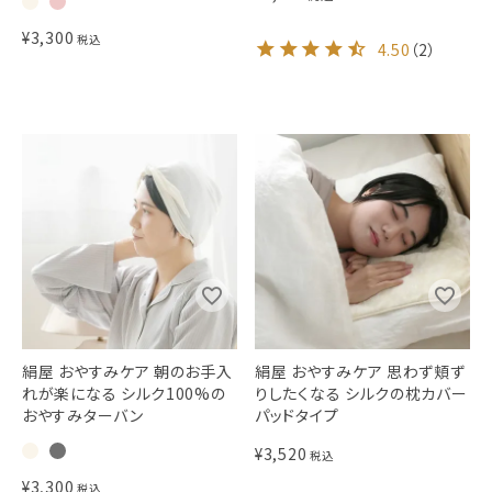
¥
3,300
税込
4.50
（
2
）
絹屋 おやすみケア 朝のお手入
絹屋 おやすみケア 思わず頬ず
れが楽になる シルク100%の
りしたくなる シルクの枕カバー
おやすみターバン
パッドタイプ
¥
3,520
税込
¥
3,300
税込