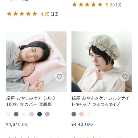
5.00
（
3
）
4.85
（
13
）
絹屋 おやすみケア シルク
絹屋 おやすみケア シルクナイ
100% 枕カバー 潤肌髪
トキャップ つるつるタイプ
¥
4,840
¥
4,400
税込
税込