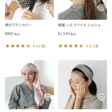
絹のブラシカバー
絹屋 シルクツイル シュシュ
¥
880
¥
1,540
税込
税込
4.60
（
5
）
4.67
（
3
）