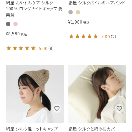
絹屋 おやすみケア シルク
絹屋 シルクパイルのヘアバンド
100% ロングナイトキャップ 潤
美髪
¥
1,980
税込
¥
8,580
税込
5.00
（
2
）
5.00
（
8
）
絹屋 シルク混ニットキャップ
絹屋 シルクと綿の枕カバー