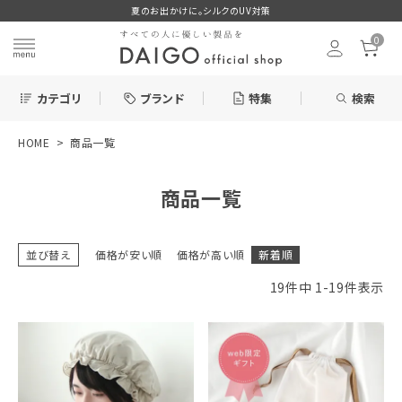
夏のお出かけに。シルクのUV対策
0
カテゴリ
ブランド
特集
検索
HOME
商品一覧
search
商品一覧
ログイン
お気に入り
並び替え
価格が安い順
価格が高い順
新着順
19
件中
1
-
19
件表示
新着＆再入荷商品
カテゴリーから探す