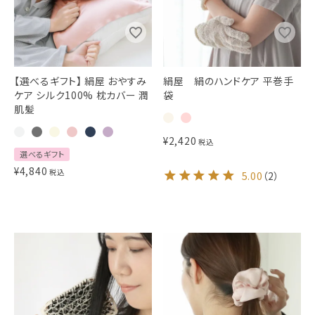
【選べるギフト】 絹屋 おやすみ
絹屋 絹のハンドケア 平巻手
ケア シルク100% 枕カバー 潤
袋
肌髪
¥
2,420
税込
選べるギフト
¥
4,840
税込
5.00
（
2
）