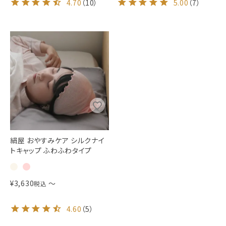
4.70
（
10
）
5.00
（
7
）
絹屋 おやすみケア シルクナイ
トキャップ ふわふわタイプ
¥
3,630
〜
税込
4.60
（
5
）