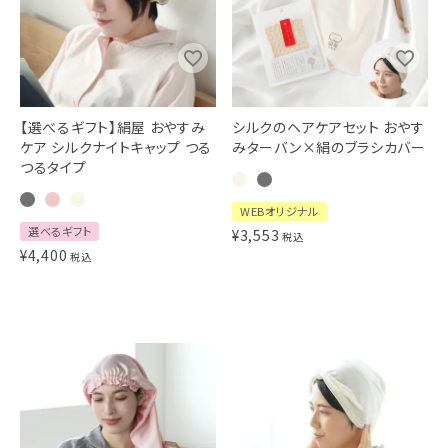
ギフトを探す
ブランドから探す
【選べるギフト】絹屋 おやすみ
シルクのヘアケアセット おやす
特集
ケア シルクナイトキャップ つる
みターバン×絹のブラシカバー
つるタイプ
読み物
WEBオリジナル
お問い合わせ
選べるギフト
¥
3,553
税込
¥
4,400
税込
ログアウト