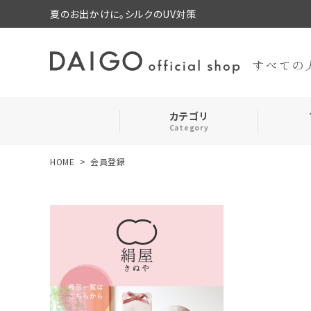
夏のお出かけに。シルクのUV対策
カテゴリ
Category
HOME
会員登録
search
靴下・レッグウォーマー
お気に入り
ルームウェア・パジャマ
コスメ・その他