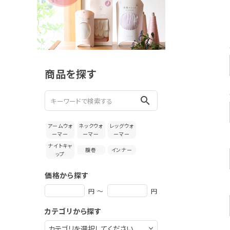
新着＆再入荷商品
カテゴリーから探す
ギフトを探す
商品を探す
ブランドから探す
search
特集
アームウォ
ネックウォ
レッグウォ
読み物
ーマー
ーマー
ーマー
ナイトキャ
腹巻
インナー
ップ
お問い合わせ
価格から探す
ログアウト
円 ～
円
カテゴリから探す