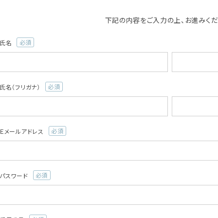
下記の内容をご入力の上、お進みくだ
氏名
(必
須)
氏名（フリガナ）
(必
須)
Ｅメールアドレス
(必
須)
パスワード
(必
須)