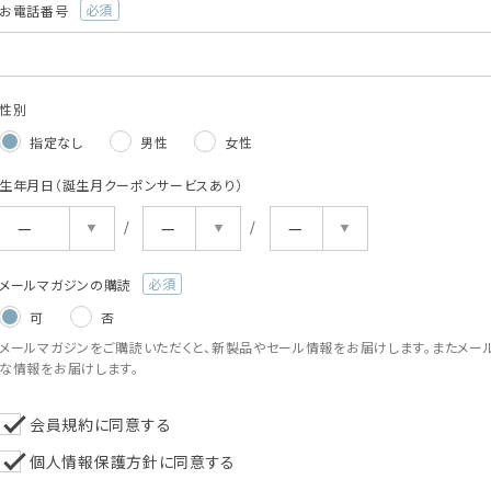
お電話番号
(必
須)
性別
指定なし
男性
女性
生年月日（誕生月クーポンサービスあり）
メールマガジンの購読
(必
可
否
須)
メールマガジンをご購読いただくと、新製品やセール情報をお届けします。またメー
な情報をお届けします。
会員規約
に同意する
個人情報保護方針
に同意する