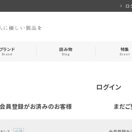
ロ
ブランド
読み物
特集
Brand
Blog
Event
手袋・アームカバー
インナー
ログイン
おやすみアイテム
ストール
会員登録がお済みのお客様
まだご
メンズ
キッズ
食品
会員登録を
アドレス