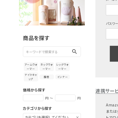
新着＆再入荷商品
カテゴリーから探す
パスワ
ギフトを探す
商品を探す
ブランドから探す
search
特集
アームウォ
ネックウォ
レッグウォ
読み物
ーマー
ーマー
ーマー
ナイトキャ
腹巻
インナー
ップ
お問い合わせ
価格から探す
連携サー
ログアウト
円 ～
円
Amaz
カテゴリから探す
または
トでロ