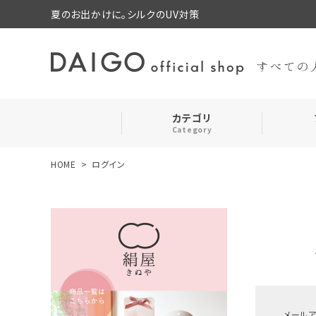
夏のお出かけに。シルクのUV対策
カテゴリ
Category
HOME
ログイン
search
靴下・レッグウォーマー
ログイン
お気に入り
ルームウェア・パジャマ
コスメ・その他
メール