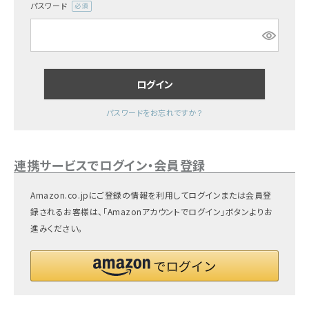
パスワード
(必
ギフトを探す
須)
ブランドから探す
ログイン
特集
パスワードをお忘れですか？
読み物
お問い合わせ
連携サービスでログイン・会員登録
ログアウト
Amazon.co.jpにご登録の情報を利用してログインまたは会員登
録されるお客様は、「Amazonアカウントでログイン」ボタンよりお
進みください。