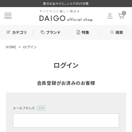
夏のお出かけに。シルクのUV対策
0
カテゴリ
ブランド
特集
検索
HOME
ログイン
search
ログイン
ログイン
お気に入り
会員登録がお済みのお客様
メールアドレス
新着＆再入荷商品
(必
須)
カテゴリーから探す