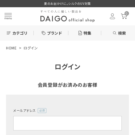
夏のお出かけに。シルクのUV対策
0
カテゴリ
ブランド
特集
検索
HOME
ログイン
search
ログイン
お気に入り
会員登録がお済みのお客様
メールアドレス
新着＆再入荷商品
(必
須)
カテゴリーから探す