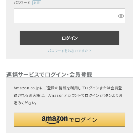
パスワード
(必
ギフトを探す
須)
ブランドから探す
ログイン
特集
パスワードをお忘れですか？
読み物
お問い合わせ
連携サービスでログイン・会員登録
ログアウト
Amazon.co.jpにご登録の情報を利用してログインまたは会員登
録されるお客様は、「Amazonアカウントでログイン」ボタンよりお
進みください。