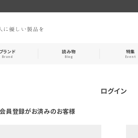
ブランド
読み物
特集
Brand
Blog
Event
手袋・アームカバー
インナー
ログイン
おやすみアイテム
ストール
会員登録がお済みのお客様
メンズ
キッズ
食品