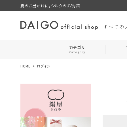
夏のお出かけに。シルクのUV対策
カテゴリ
Category
HOME
ログイン
search
靴下・レッグウォーマー
お気に入り
ルームウェア・パジャマ
コスメ・その他