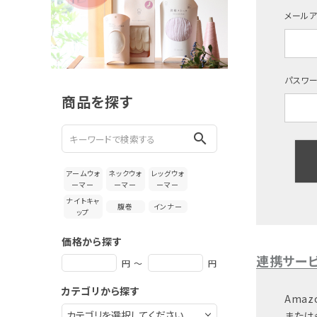
新着＆再入荷商品
メール
カテゴリーから探す
ギフトを探す
パスワ
商品を探す
ブランドから探す
search
特集
アームウォ
ネックウォ
レッグウォ
読み物
ーマー
ーマー
ーマー
ナイトキャ
腹巻
インナー
ップ
お問い合わせ
価格から探す
ログアウト
連携サー
円 ～
円
カテゴリから探す
Amaz
または