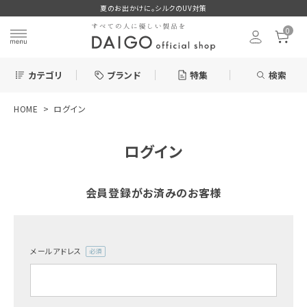
夏のお出かけに。シルクのUV対策
0
カテゴリ
ブランド
特集
検索
HOME
ログイン
search
ログイン
ログイン
お気に入り
会員登録がお済みのお客様
メールアドレス
新着＆再入荷商品
(必
須)
カテゴリーから探す