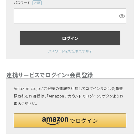
パスワード
(必
ギフトを探す
須)
ブランドから探す
ログイン
特集
パスワードをお忘れですか？
読み物
お問い合わせ
連携サービスでログイン・会員登録
ログアウト
Amazon.co.jpにご登録の情報を利用してログインまたは会員登
録されるお客様は、「Amazonアカウントでログイン」ボタンよりお
進みください。