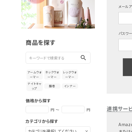
新着＆再入荷商品
メール
カテゴリーから探す
ギフトを探す
パスワ
商品を探す
ブランドから探す
search
特集
アームウォ
ネックウォ
レッグウォ
読み物
ーマー
ーマー
ーマー
ナイトキャ
腹巻
インナー
ップ
お問い合わせ
価格から探す
ログアウト
連携サー
円 ～
円
カテゴリから探す
Amaz
または