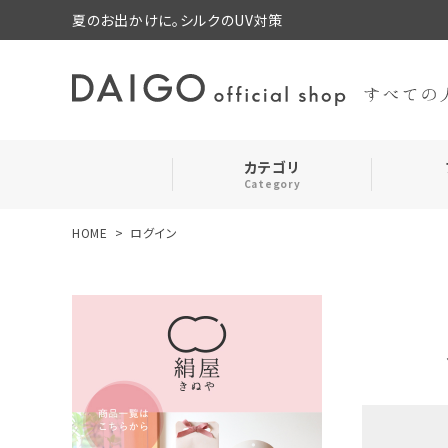
夏のお出かけに。シルクのUV対策
カテゴリ
Category
HOME
ログイン
search
靴下・レッグウォーマー
お気に入り
ルームウェア・パジャマ
コスメ・その他