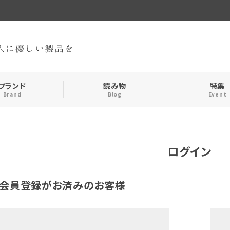
ブランド
読み物
特集
Brand
Blog
Event
手袋・アームカバー
インナー
ログイン
おやすみアイテム
ストール
会員登録がお済みのお客様
メンズ
キッズ
食品