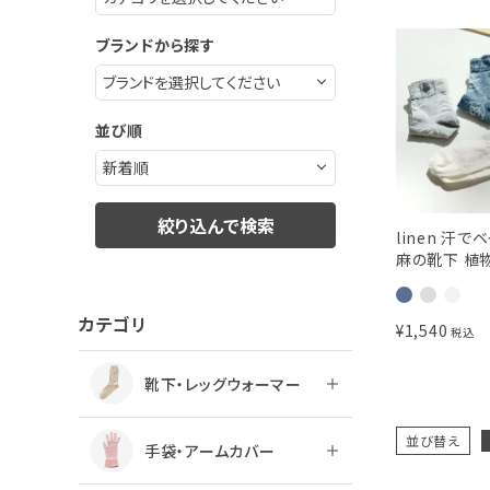
ブランドから探す
並び順
絞り込んで検索
linen 汗
麻の靴下 植
カテゴリ
¥
1,540
税込
靴下・レッグウォーマー
並び替え
手袋・アームカバー