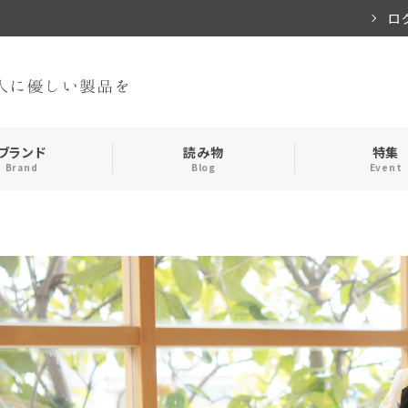
ロ
ブランド
読み物
特集
Brand
Blog
Event
手袋・アームカバー
インナー
おやすみアイテム
ストール
メンズ
キッズ
食品