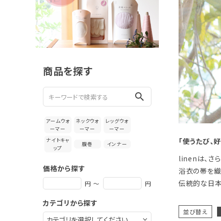
新着＆再入荷商品
カテゴリーから探す
ギフトを探す
商品を探す
ブランドから探す
search
特集
アームウォ
ネックウォ
レッグウォ
読み物
ーマー
ーマー
ーマー
ナイトキャ
「使うたび、
腹巻
インナー
ップ
お問い合わせ
linenは、
価格から探す
浴衣の帯を織
ログアウト
伝統的な日本
円 ～
円
カテゴリから探す
並び替え