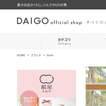
夏のお出かけに。シルクのUV対策
カテゴリ
Category
HOME
ブランド
linen
search
靴下・レッグウォーマー
ログイン
お気に入り
ルームウェア・パジャマ
コスメ・その他