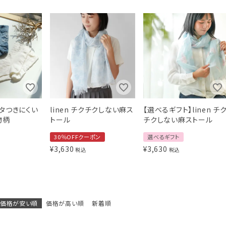
でベタつきにくい
linen チクチクしない麻ス
【選べるギフト】linen チ
物柄
トール
チクしない麻ストール
30％OFFクーポン
選べるギフト
¥
3,630
¥
3,630
税込
税込
価格が安い順
価格が高い順
新着順