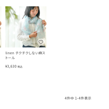
ク
linen チクチクしない麻ス
トール
¥
3,630
税込
4
件中
1
-
4
件表示