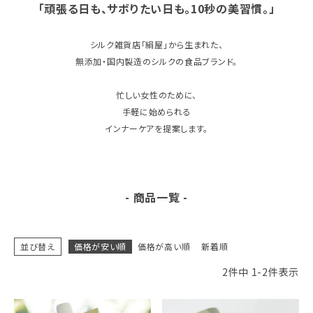
「頑張る日も、サボりたい日も。10秒の美習慣。」
ギフトを探す
シルク雑貨店「絹屋」から生まれた、
ブランドから探す
無添加・国内製造のシルクの食品ブランド。
特集
忙しい女性のために、
手軽に始められる
読み物
インナーケアを提案します。
お問い合わせ
- 商品一覧 -
ログアウト
並び替え
価格が安い順
価格が高い順
新着順
2
件中
1
-
2
件表示