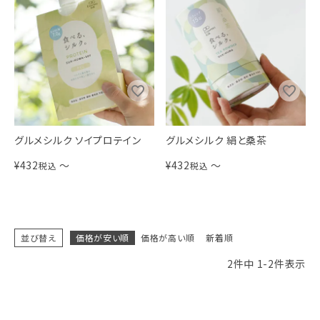
グルメシルク ソイプロテイン
グルメシルク 絹と桑茶
¥
432
〜
¥
432
〜
税込
税込
並び替え
価格が安い順
価格が高い順
新着順
2
件中
1
-
2
件表示