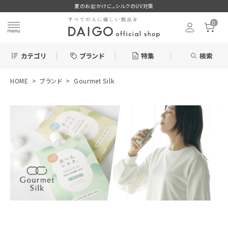
夏のお出かけに。シルクのUV対策
0
カテゴリ
ブランド
特集
検索
HOME
ブランド
Gourmet Silk
search
ログイン
お気に入り
新着＆再入荷商品
カテゴリーから探す